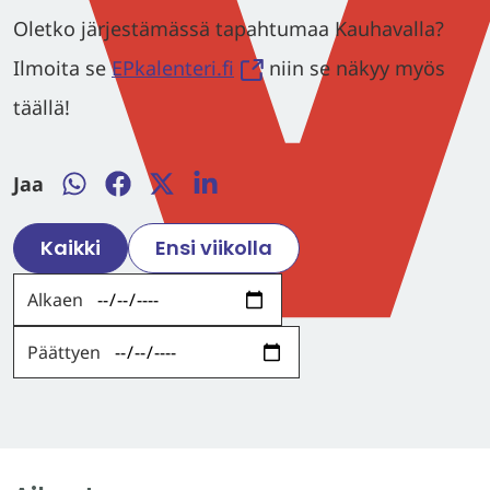
Oletko järjestämässä tapahtumaa Kauhavalla?
Ilmoita se
EPkalenteri.fi
niin se näkyy myös
täällä!
Jaa
Jaa
Jaa
Jaa
Jaa
WhatsApissa
Facebookissa
Twitterissä
LinkedInissä
Kaikki
Ensi viikolla
Alkaen
Päättyen