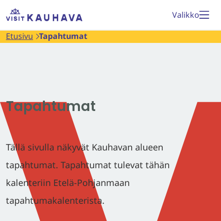
Siirry
Etusivu
Valikko
sisältöön
Etusivu
Tapahtumat
Tapahtumat
Tällä sivulla näkyvät Kauhavan alueen
tapahtumat. Tapahtumat tulevat tähän
kalenteriin Etelä-Pohjanmaan
tapahtumakalenterista.