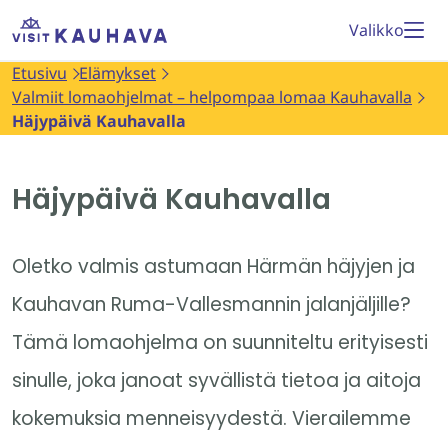
Siirry
Etusivu
Valikko
sisältöön
Etusivu
Elämykset
Valmiit lomaohjelmat – helpompaa lomaa Kauhavalla
Häjypäivä Kauhavalla
Häjypäivä Kauhavalla
Oletko valmis astumaan Härmän häjyjen ja
Kauhavan Ruma-Vallesmannin jalanjäljille?
Tämä lomaohjelma on suunniteltu erityisesti
sinulle, joka janoat syvällistä tietoa ja aitoja
kokemuksia menneisyydestä. Vierailemme