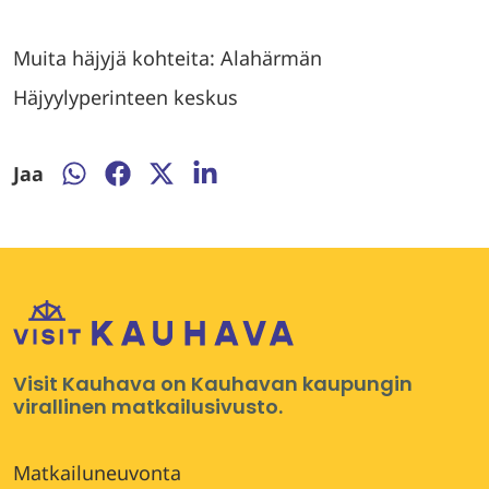
Muita häjyjä kohteita: Alahärmän
Häjyylyperinteen keskus
Jaa
Jaa
Jaa
Jaa
Jaa
WhatsApissa
Facebookissa
Twitterissä
LinkedInissä
Visit Kauhava on Kauhavan kaupungin
virallinen matkailusivusto.
Matkailuneuvonta