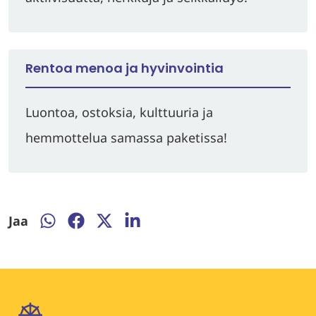
Rentoa menoa ja hyvinvointia
Luontoa, ostoksia, kulttuuria ja
hemmottelua samassa paketissa!
Jaa
Jaa
Jaa
Jaa
Jaa
WhatsApissa
Facebookissa
Twitterissä
LinkedInissä