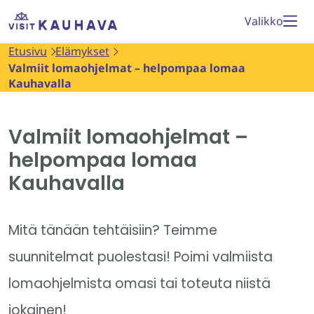
Siirry
Etusivu
Valikko
sisältöön
Etusivu
Elämykset
Valmiit lomaohjelmat – helpompaa lomaa
Kauhavalla
Valmiit lomaohjelmat –
helpompaa lomaa
Kauhavalla
Mitä tänään tehtäisiin? Teimme
suunnitelmat puolestasi! Poimi valmiista
lomaohjelmista omasi tai toteuta niistä
jokainen!