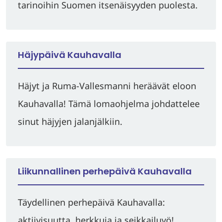
tarinoihin Suomen itsenäisyyden puolesta.
Häjypäivä Kauhavalla
Häjyt ja Ruma-Vallesmanni heräävät eloon
Kauhavalla! Tämä lomaohjelma johdattelee
sinut häjyjen jalanjälkiin.
Liikunnallinen perhepäivä Kauhavalla
Täydellinen perhepäivä Kauhavalla:
aktiivisuutta, herkkuja ja seikkailuyö!