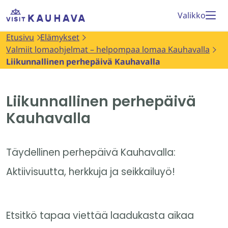
Siirry
Etusivu
Valikko
sisältöön
Etusivu
Elämykset
Valmiit lomaohjelmat – helpompaa lomaa Kauhavalla
Liikunnallinen perhepäivä Kauhavalla
Liikunnallinen perhepäivä
Kauhavalla
Täydellinen perhepäivä Kauhavalla:
Aktiivisuutta, herkkuja ja seikkailuyö!
Etsitkö tapaa viettää laadukasta aikaa