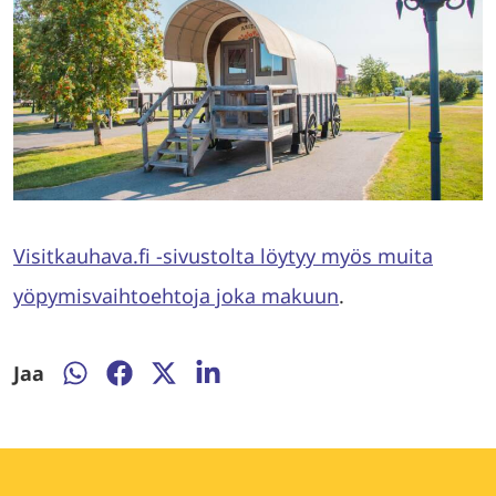
Visitkauhava.fi -sivustolta löytyy myös muita
yöpymisvaihtoehtoja joka makuun
.
Jaa
Jaa
Jaa
Jaa
Jaa
WhatsApissa
Facebookissa
Twitterissä
LinkedInissä