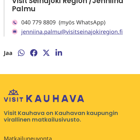
Visit Seinäjoki Region /Jenniina
Palmu
040 779 8809 (myös WhatsApp)
jenniina.palmu@visitseinajokiregion.fi
Jaa
Jaa
Jaa
Jaa
Jaa
WhatsApissa
Facebookissa
Twitterissä
LinkedInissä
Visit Kauhava on Kauhavan kaupungin
virallinen matkailusivusto.
Matkailuneuvonta