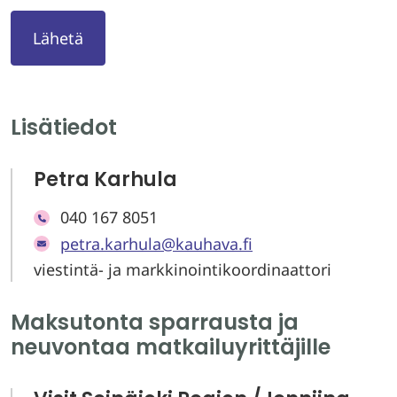
Lisätiedot
Petra Karhula
040 167 8051
petra.karhula@kauhava.fi
viestintä- ja markkinointikoordinaattori
Maksutonta sparrausta ja
neuvontaa matkailuyrittäjille