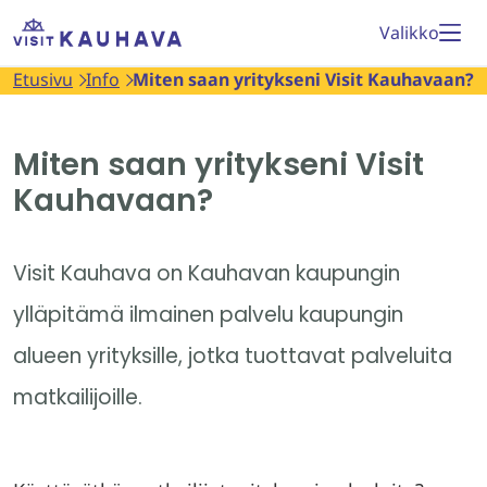
Siirry
Etusivu
Valikko
sisältöön
Etusivu
Info
Miten saan yritykseni Visit Kauhavaan?
Miten saan yritykseni Visit
Kauhavaan?
Visit Kauhava on Kauhavan kaupungin
ylläpitämä ilmainen palvelu kaupungin
alueen yrityksille, jotka tuottavat palveluita
matkailijoille.