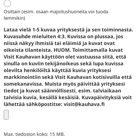
Osittain (esim. osaan majoitushuoneita voi tuoda
lemmikin)
Lataa vielä 1-5 kuvaa yrityksestä ja sen toiminnasta.
Kuvasuhde mieluiten 4:3. Kuvissa on plussaa, jos
niissä näkyy ihmisiä tai eläimiä ja kuvat ovat
oikeista tilanteista. HUOM. Toimittamalla kuvat
Visit Kauhavan käyttöön olet vastuussa siitä, että
sinulla on kuviin tekijänoikeus sekä lupa kuvissa
olevilta henkilöiltä käyttää kuvia yrityksesi
markkinointiin sekä Visit Kauhavan kotisivuilla että
somekanavissa. Muista myös päivittää yrityksesi
tiedot ja kuvat säännöllisesti, esim. talviaikaan
talvisia kuvia, kesällä kesäisiä. Kuvapäivityksiä voit
lähettää sähköpostitse: visit@kauhava.fi
Max. tiedoston koko: 15 MB.