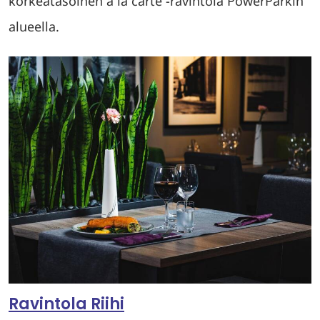
korkeatasoinen à la carte -ravintola PowerParkin
alueella.
Ravintola Riihi