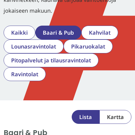
jokaiseen makuun.
Kaikki
Baari & Pub
Kahvilat
Lounasravintolat
Pikaruokalat
Pitopalvelut ja tilausravintolat
Ravintolat
Lista
Kartta
Baari & Pub