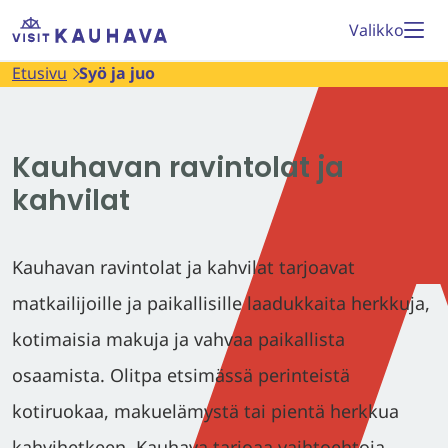
Siirry
Etusivu
Valikko
sisältöön
Etusivu
Syö ja juo
Kauhavan ravintolat ja
kahvilat
Kauhavan ravintolat ja kahvilat tarjoavat
matkailijoille ja paikallisille laadukkaita herkkuja,
kotimaisia makuja ja vahvaa paikallista
osaamista. Olitpa etsimässä perinteistä
kotiruokaa, makuelämystä tai pientä herkkua
kahvihetkeen, Kauhava tarjoaa vaihtoehtoja