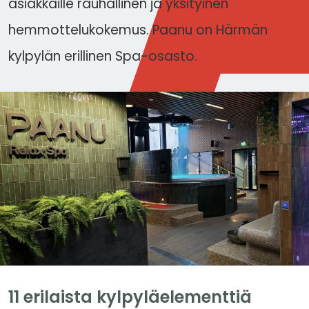
asiakkaille rauhallinen ja yksityinen
hemmottelukokemus. Paanu on Härmän
kylpylän erillinen Spa-osasto.
11 erilaista kylpyläelementtiä