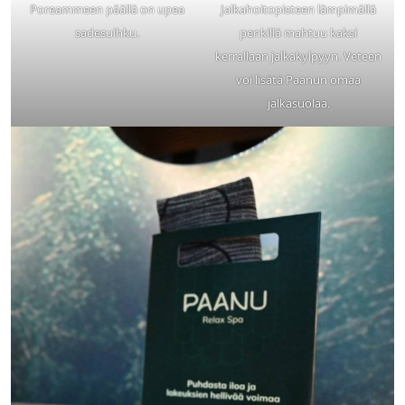
Poreammeen päällä on upea
Jalkahoitopisteen lämpimällä
sadesuihku.
penkillä mahtuu kaksi
kerrallaan jalkakylpyyn. Veteen
voi lisätä Paanun omaa
jalkasuolaa.