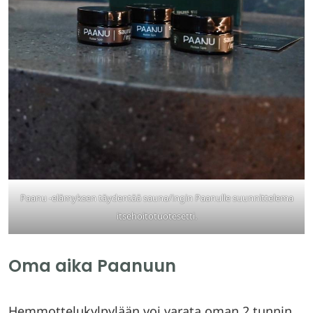
Paanu -elämyksen täydentää sauna/ingin Paanulle suunnittelema
itsehoitotuotesetti.
Oma aika Paanuun
Hemmottelukylpylään voi varata oman 2 tunnin