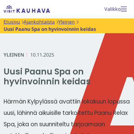
Siirry
Etusivu
Valikko
sisältöön
Etusivu
Ajankohtaista
Yleinen
Uusi Paanu Spa on hyvinvoinnin keidas
YLEINEN
10.11.2025
Uusi Paanu Spa on
hyvinvoinnin keidas
Härmän Kylpylässä avattiin lokakuun lopussa
uusi, lähinnä aikuisille tarkoitettu Paanu Relax
Spa, joka on suunniteltu tarjoamaan