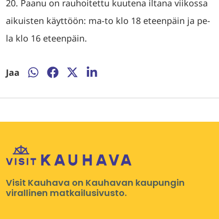
20. Paanu on rauhoitettu kuutena iltana viikossa
aikuisten käyttöön: ma-to klo 18 eteenpäin ja pe-
la klo 16 eteenpäin.
Jaa
Jaa
Jaa
Jaa
Jaa
WhatsApissa
Facebookissa
Twitterissä
LinkedInissä
Visit Kauhava on Kauhavan kaupungin
virallinen matkailusivusto.