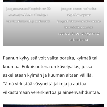
Joogasaunassa lämpötila on 50
Joogasaunassa voi valita
astetta ja aidosta Himalajan
näytöltä sopivan
vuorisuolasta tehty suolaseinä.
joogaohjelman tai vain nauttia
lämmöstä ja saunan
suolaseinän tervehdyttävistä
vaikutuksista.
Paanun kylvyissä voit valita poreita, kylmää tai
kuumaa. Erikoisuutena on kävelyallas, jossa
askelletaan kylmän ja kuuman altaan välillä.
Tämä virkistää väsyneitä jalkoja ja auttaa
vilkastamaan verenkiertoa ja aineenvaihduntaa.