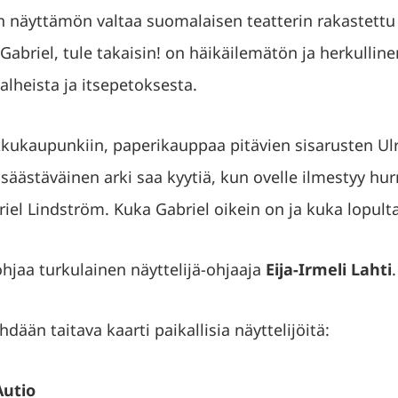
än näyttämön valtaa suomalaisen teatterin rakastettu
 Gabriel, tule takaisin! on häikäilemätön ja herkulli
alheista ja itsepetoksesta.
kkukaupunkiin, paperikauppaa pitävien sisarusten Ulri
a säästäväinen arki saa kyytiä, kun ovelle ilmestyy h
riel Lindström. Kuka Gabriel oikein on ja kuka lopult
jaa turkulainen näyttelijä-ohjaaja
Eija-Irmeli Lahti
.
hdään taitava kaarti paikallisia näyttelijöitä:
Autio