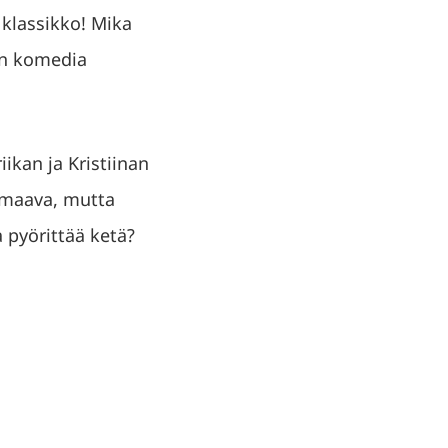
 klassikko! Mika
nen komedia
ikan ja Kristiinan
urmaava, mutta
a pyörittää ketä?