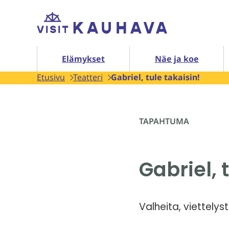
Siirry
Etusivu
sisältöön
Elämykset alasivut
Elämykset
Näe ja koe
Etusivu
Teatteri
Gabriel, tule takaisin!
TAPAHTUMA
Gabriel, 
Valheita, viettelys