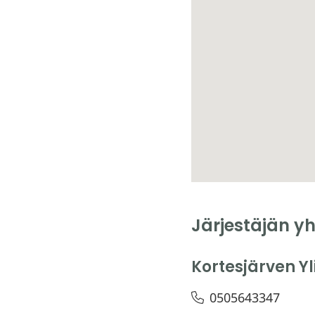
Järjestäjän yh
Kortesjärven Y
0505643347