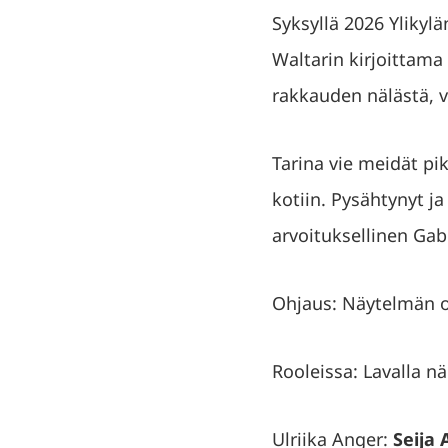
Syksyllä 2026 Ylikyl
Waltarin kirjoittama
rakkauden nälästä, v
Tarina vie meidät pi
kotiin. Pysähtynyt j
arvoituksellinen Gab
Ohjaus: Näytelmän oh
Rooleissa: Lavalla nä
Ulriika Anger:
Seija 