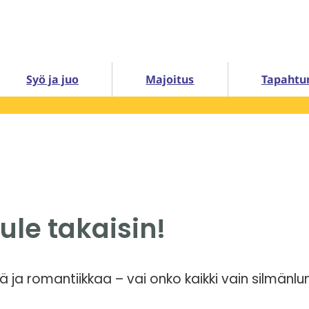
Syö ja juo
Majoitus
Tapahtu
tule takaisin!
tä ja romantiikkaa – vai onko kaikki vain silmänl