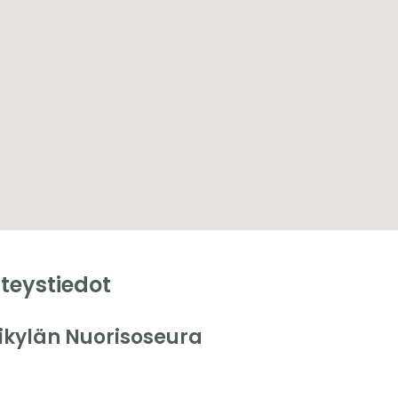
teystiedot
likylän Nuorisoseura