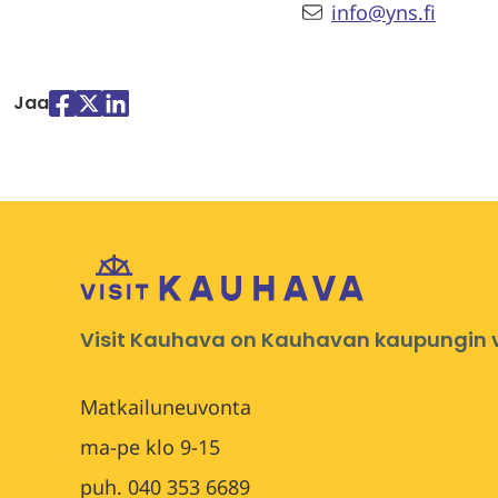
info@yns.fi
Jaa
Jaa
Jaa
Jaa
palvelussa
palvelussa
palvelussa
"Facebook"
"X"
"LinkedIn"
Visit Kauhava on Kauhavan kaupungin vi
Matkailuneuvonta
ma-pe klo 9-15
puh. 040 353 6689