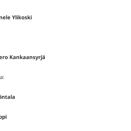
ele Ylikoski
ero Kankaansyrjä
a:
intala
ppi