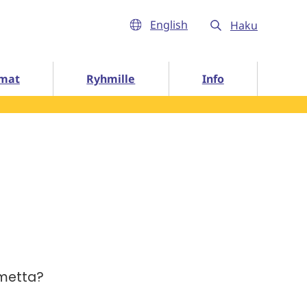
English
Haku
Info alasivut
mat
Ryhmille
Info
umetta?