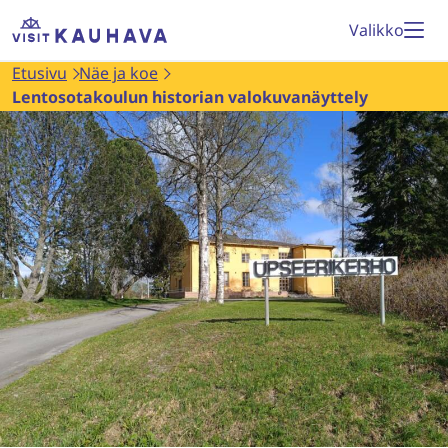
Siirry
Etusivu
Valikko
sisältöön
Etusivu
Näe ja koe
Lentosotakoulun historian valokuvanäyttely