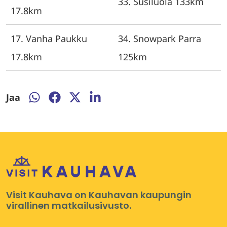
33. Susiluola 133km
17.8km
17. Vanha Paukku
34. Snowpark Parra
17.8km
125km
Jaa
Jaa
Jaa
Jaa
Jaa
WhatsApissa
Facebookissa
Twitterissä
LinkedInissä
Visit Kauhava on Kauhavan kaupungin
virallinen matkailusivusto.