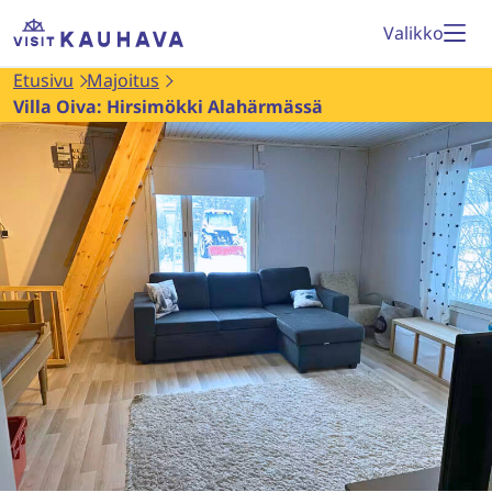
Siirry
Etusivu
Valikko
sisältöön
Etusivu
Majoitus
Villa Oiva: Hirsimökki Alahärmässä