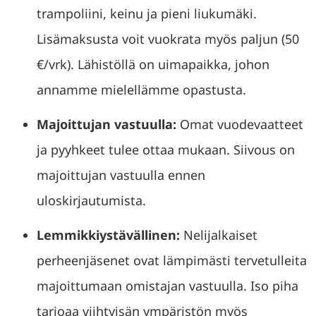
trampoliini, keinu ja pieni liukumäki.
Lisämaksusta voit vuokrata myös paljun (50
€/vrk). Lähistöllä on uimapaikka, johon
annamme mielellämme opastusta.
Majoittujan vastuulla:
Omat vuodevaatteet
ja pyyhkeet tulee ottaa mukaan. Siivous on
majoittujan vastuulla ennen
uloskirjautumista.
Lemmikkiystävällinen:
Nelijalkaiset
perheenjäsenet ovat lämpimästi tervetulleita
majoittumaan omistajan vastuulla. Iso piha
tarjoaa viihtyisän ympäristön myös