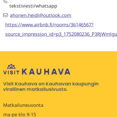
tekstiviesti/whatsapp
ahonen.heidi@outlook.com
https://www.airbnb.fi/rooms/36146567?
source_impression_id=p3_1752080236_P3RjWml
Visit Kauhava on Kauhavan kaupungin
virallinen matkailusivusto.
Matkailuneuvonta
ma-pe klo 9-15