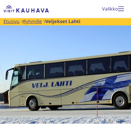
Siirry
Etusivu
Valikko
sisältöön
Etusivu
Ryhmille
Veljekset Lahti