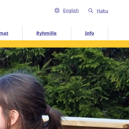
English
Haku
Info alasivut
mat
Ryhmille
Info