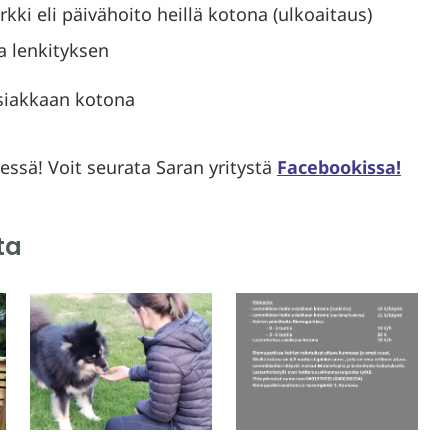
kki eli päivähoito heillä kotona (ulkoaitaus)
ja lenkityksen
siakkaan kotona
essä! Voit seurata Saran yritystä
Facebookissa!
ta