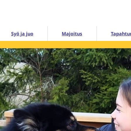
Syö ja juo
Majoitus
Tapahtu