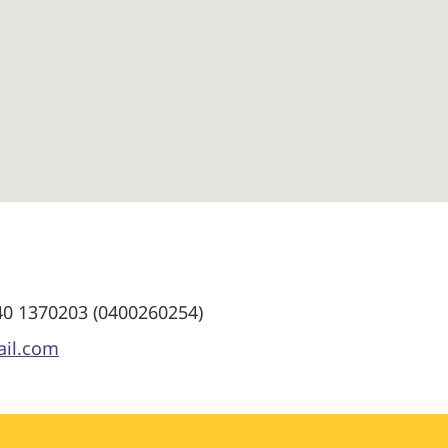
040 1370203 (0400260254)
il.com