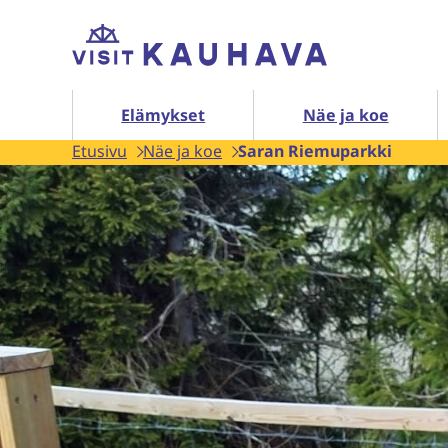
Siirry
Etusivu
sisältöön
Elämykset alasivut
Elämykset
Näe ja koe
Etusivu
Näe ja koe
Saran Riemuparkki