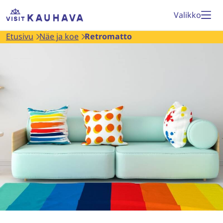
Siirry
Etusivu
Valikko
sisältöön
Etusivu
Näe ja koe
Retromatto