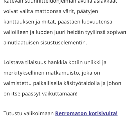
Kätevän suunnitteluohjelman avulla asiakkaat
voivat valita mattoonsa värit, päätyjen
kanttauksen ja mitat, päästäen luovuutensa
valloilleen ja luoden juuri heidän tyyliinsä sopivan
ainutlaatuisen sisustuselementin.
Loistava tilaisuus hankkia kotiin uniikki ja
merkityksellinen matkamuisto, joka on
valmistettu paikallisella käsityötaidolla ja johon
on itse päässyt vaikuttamaan!
Tutustu valikoimaan
Retromaton kotisivulta!