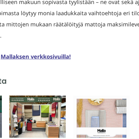
liseen makuun sopivasta tyylistään – ne ovat sekä a
oimasta löytyy monia laadukkaita vaihtoehtoja eri tiloi
ata mittojen mukaan räätälöityjä mattoja maksimilev
.
n
Mallaksen verkkosivuilla!
ta