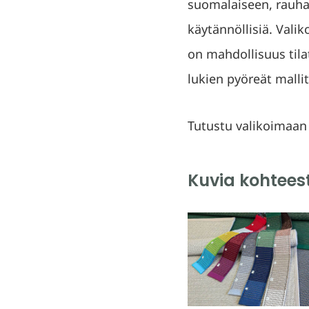
suomalaiseen, rauhal
käytännöllisiä. Valik
on mahdollisuus til
lukien pyöreät mallit
Tutustu valikoimaa
Kuvia kohtees