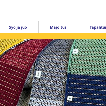
Syö ja juo
Majoitus
Tapahtu