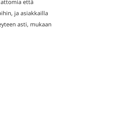
jattomia että
hin, ja asiakkailla
eyteen asti, mukaan