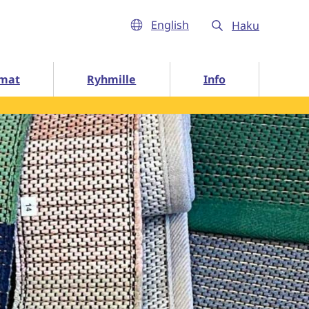
English
Haku
Info alasivut
mat
Ryhmille
Info