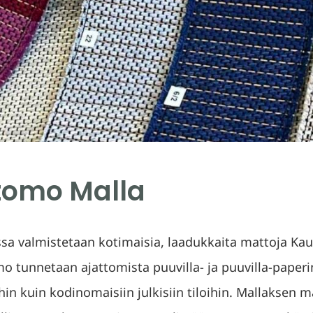
tomo Malla
a valmistetaan kotimaisia, laadukkaita mattoja Kauh
 tunnetaan ajattomista puuvilla- ja puuvilla-paperi
hin kuin kodinomaisiin julkisiin tiloihin. Mallaksen 