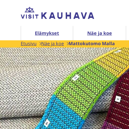
Siirry
Etusivu
sisältöön
Elämykset alasivut
Elämykset
Näe ja koe
Etusivu
Näe ja koe
Mattokutomo Malla