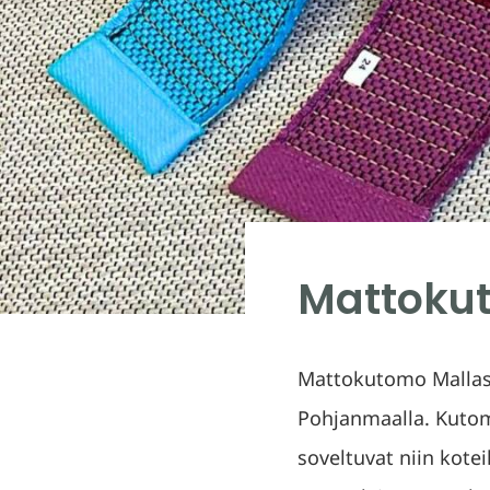
Mattoku
Mattokutomo Mallass
Pohjanmaalla. Kutomo
soveltuvat niin kotei