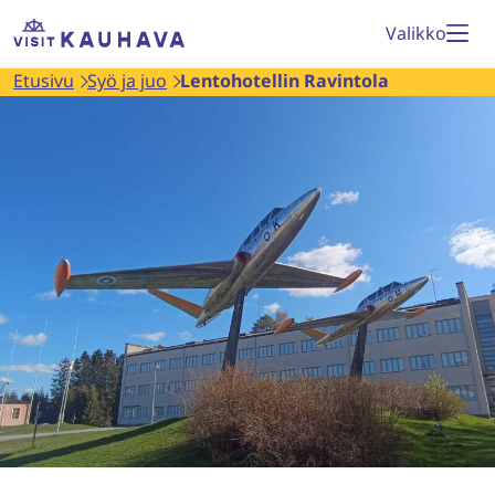
Siirry
Etusivu
Valikko
sisältöön
Etusivu
Syö ja juo
Lentohotellin Ravintola