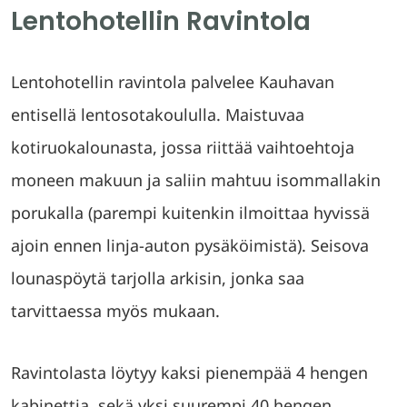
Lentohotellin Ravintola
Lentohotellin ravintola palvelee Kauhavan
entisellä lentosotakoululla. Maistuvaa
kotiruokalounasta, jossa riittää vaihtoehtoja
moneen makuun ja saliin mahtuu isommallakin
porukalla (parempi kuitenkin ilmoittaa hyvissä
ajoin ennen linja-auton pysäköimistä). Seisova
lounaspöytä tarjolla arkisin, jonka saa
tarvittaessa myös mukaan.
Ravintolasta löytyy kaksi pienempää 4 hengen
kabinettia, sekä yksi suurempi 40 hengen