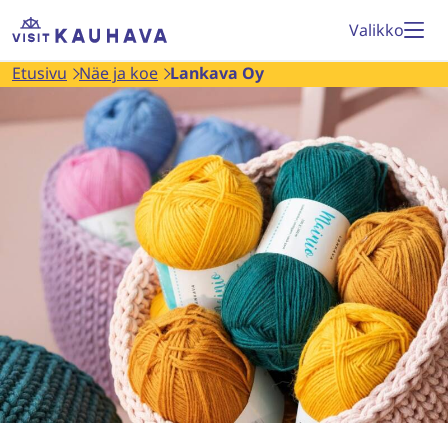
Siirry
Etusivu
Valikko
sisältöön
Etusivu
Näe ja koe
Lankava Oy