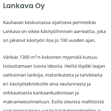
Lankava Oy
Kauhavan keskustassa sijaitseva perinteikäs
Lankava on oikea käsityöihmisen aarreaitta, joka
on jakanut käsityön iloa jo 100 vuoden ajan.
Värikäs 1300 m²:n kokoinen myymälä kutsuu
toteuttamaan luovia ideoita. Heiltä löydät laajan
valikoiman lankoja, matonkuteita ja tarvikkeita
eri käsityötekniikoille aina neulonnasta ja
virkkauksesta kankaankudontaan ja
makrameesolmeiluun. Esillä olevista mallitöistä
saat inspiraatiota uusiin käsityöprojekteihin ja