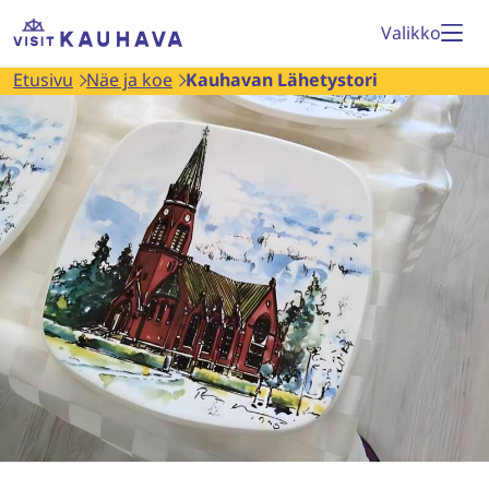
Siirry
Etusivu
Valikko
sisältöön
Etusivu
Näe ja koe
Kauhavan Lähetystori