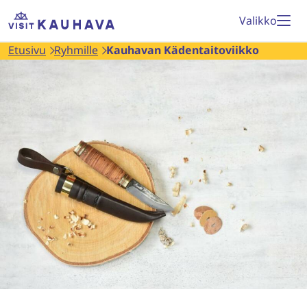
Siirry
Etusivu
Valikko
sisältöön
Etusivu
Ryhmille
Kauhavan Kädentaitoviikko