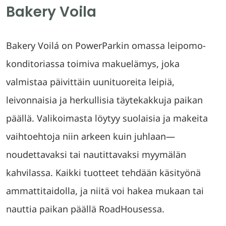
Bakery Voila
Bakery Voilá on PowerParkin omassa leipomo-
konditoriassa toimiva makuelämys, joka
valmistaa päivittäin uunituoreita leipiä,
leivonnaisia ja herkullisia täytekakkuja paikan
päällä.
Valikoimasta löytyy suolaisia ja makeita
vaihtoehtoja niin arkeen kuin juhlaan—
noudettavaksi tai nautittavaksi myymälän
kahvilassa
.
Kaikki tuotteet tehdään käsityönä
ammattitaidolla, ja niitä voi hakea mukaan tai
nauttia paikan päällä RoadHousessa
.