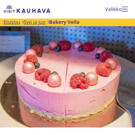
Siirry
Etusivu
Valikko
sisältöön
Etusivu
Syö ja juo
Bakery Voila