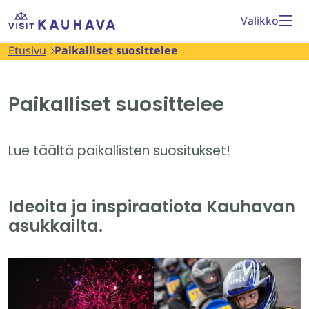
Siirry
Etusivu
Valikko
sisältöön
Etusivu
Paikalliset suosittelee
Paikalliset suosittelee
Lue täältä paikallisten suositukset!
Ideoita ja inspiraatiota Kauhavan
asukkailta.