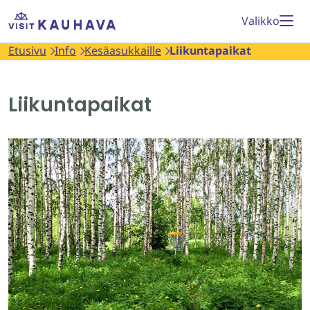
Siirry
Etusivu
Valikko
sisältöön
Etusivu
Info
Kesäasukkaille
Liikuntapaikat
Liikuntapaikat