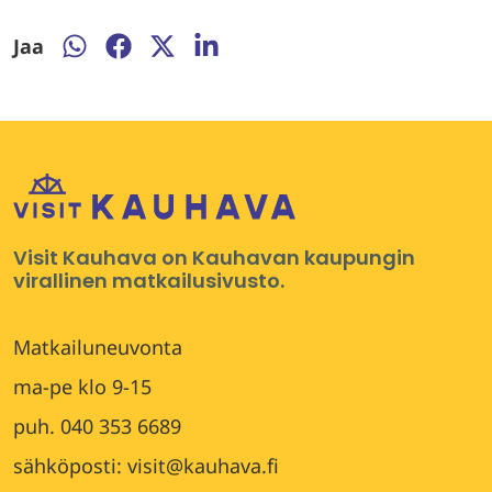
Jaa
Jaa
Jaa
Jaa
Jaa
WhatsApissa
Facebookissa
Twitterissä
LinkedInissä
Visit Kauhava on Kauhavan kaupungin
virallinen matkailusivusto.
Matkailuneuvonta
ma-pe klo 9-15
puh. 040 353 6689
sähköposti: visit@kauhava.fi