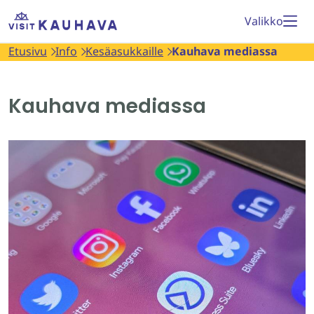
Siirry
Etusivu
Valikko
sisältöön
Etusivu
Info
Kesäasukkaille
Kauhava mediassa
Kauhava mediassa