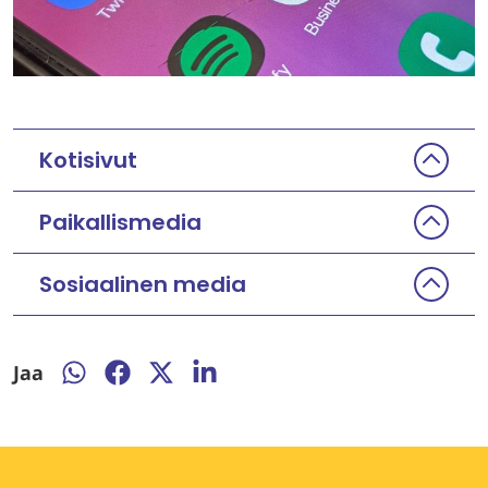
Kotisivut
Paikallismedia
Sosiaalinen media
Jaa
Jaa
Jaa
Jaa
Jaa
WhatsApissa
Facebookissa
Twitterissä
LinkedInissä