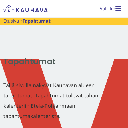
Siirry
Etusivu
Valikko
sisältöön
Etusivu
Tapahtumat
Tapahtumat
Tällä sivulla näkyvät Kauhavan alueen
tapahtumat. Tapahtumat tulevat tähän
kalenteriin Etelä-Pohjanmaan
tapahtumakalenterista.