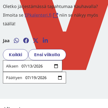
Oletko järjestämässä tapahtumaa Kauhavalla?
Ilmoita se
EPkalenteri.fi
niin se näkyy myös
täällä!
Jaa
Jaa
Jaa
Jaa
Jaa
WhatsApissa
Facebookissa
Twitterissä
LinkedInissä
Kaikki
Ensi viikolla
Alkaen
Päättyen