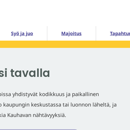
Syö ja juo
Majoitus
Tapahtu
si tavalla
ssa yhdistyvät kodikkuus ja paikallinen
to kaupungin keskustassa tai luonnon läheltä, ja
kkia Kauhavan nähtävyyksiä.