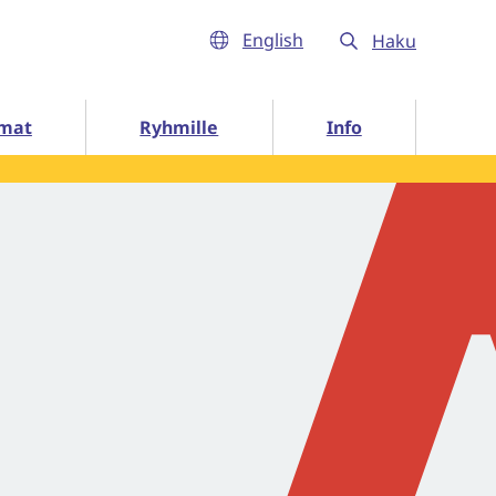
English
Haku
Info alasivut
mat
Ryhmille
Info