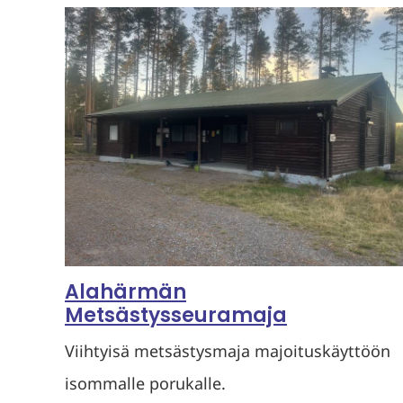
Alahärmän
Metsästysseuramaja
Viihtyisä metsästysmaja majoituskäyttöön
isommalle porukalle.