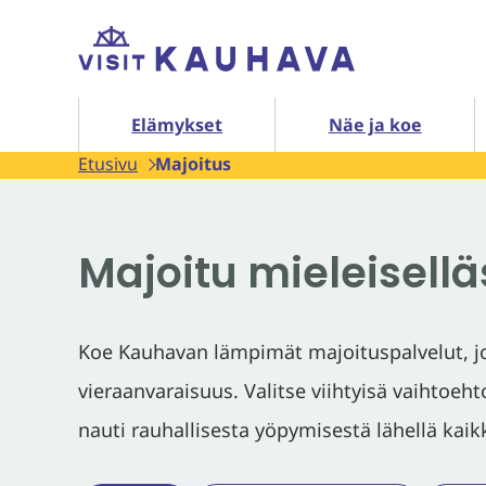
Siirry
Etusivu
sisältöön
Elämykset alasivut
Elämykset
Näe ja koe
Etusivu
Majoitus
Majoitu mieleisellä
Koe Kauhavan lämpimät majoituspalvelut, joi
vieraanvaraisuus. Valitse viihtyisä vaihtoeh
nauti rauhallisesta yöpymisestä lähellä kai