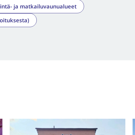
rintä- ja matkailuvaunualueet
oituksesta)