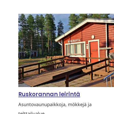
Ruskorannan leirintä
Asuntovaunupaikkoja, mökkejä ja
telttailualue.